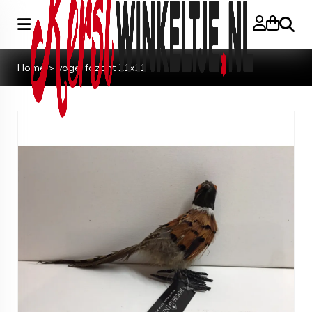
Zoeke
Home
>
vogel fazant 21x11