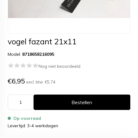
vogel fazant 21x11
Model:
8718658216095
Nog niet beoordeeld
€6,95
excl. btw:
€5,74
Bestellen
Op voorraad
Levertijd: 3-4 werkdagen