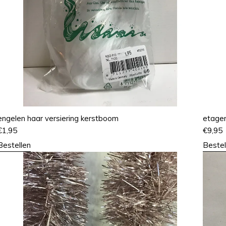
engelen haar versiering kerstboom
etager
€
1,95
€
9,95
Bestellen
Bestel