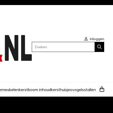
inloggen
Zoeken
e
meubelen
kerstboom inhoud
kersthuisjes
vogels
stallen