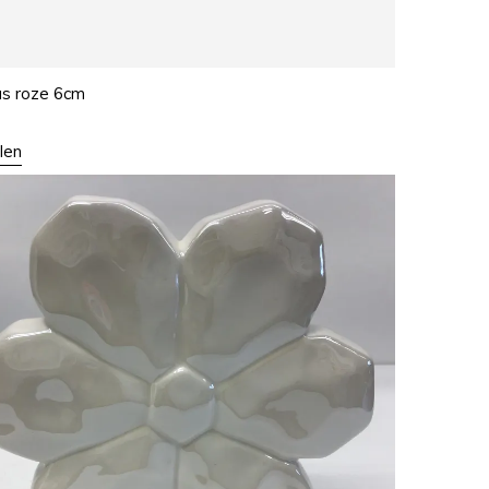
as roze 6cm
len